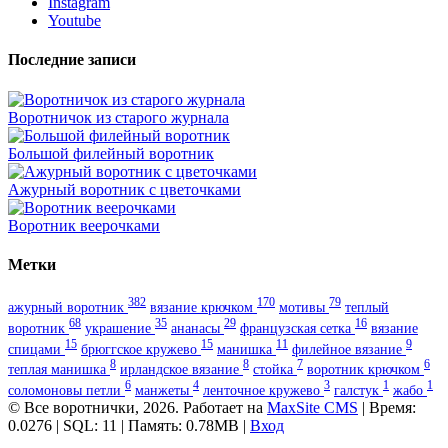
Instagram
Youtube
Последние записи
Воротничок из старого журнала
Большой филейный воротник
Ажурный воротник с цветочками
Воротник веерочками
Метки
382
170
79
ажурный воротник
вязание крючком
мотивы
теплый
68
35
29
16
воротник
украшение
ананасы
французская сетка
вязание
15
15
11
9
спицами
брюггское кружево
манишка
филейное вязание
8
8
7
6
теплая манишка
ирландское вязание
стойка
воротник крючком
6
4
3
1
1
соломоновы петли
манжеты
ленточное кружево
галстук
жабо
© Все воротнички, 2026. Работает на
MaxSite CMS
| Время:
0.0276 | SQL: 11 | Память: 0.78MB
|
Вход