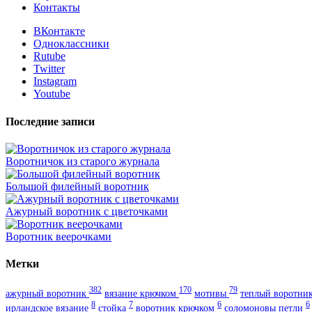
Контакты
ВКонтакте
Одноклассники
Rutube
Twitter
Instagram
Youtube
Последние записи
Воротничок из старого журнала
Большой филейный воротник
Ажурный воротник с цветочками
Воротник веерочками
Метки
382
170
79
ажурный воротник
вязание крючком
мотивы
теплый воротни
8
7
6
6
ирландское вязание
стойка
воротник крючком
соломоновы петли