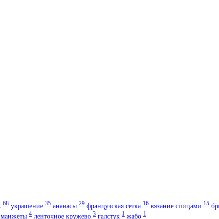
68
35
29
16
15
к
украшение
ананасы
французская сетка
вязание спицами
бр
4
3
1
1
манжеты
ленточное кружево
галстук
жабо