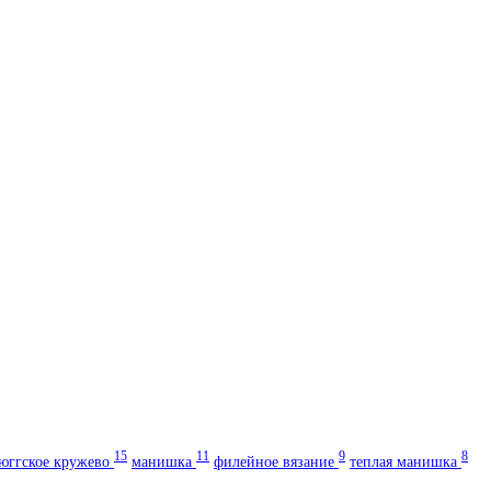
15
11
9
8
юггское кружево
манишка
филейное вязание
теплая манишка