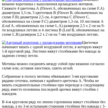
вязание воротника с выполнения ирландских мотивов.
Свяжите 4 цветочка А (Flower A, обозначенных на схеме F.A)
диаметром 3,3 см, 5 цветочков В (Flower В, обозначенных на
схеме F.В) диаметром 2,5 см, 4 цветочка С (Flower С,
обозначенных на схеме F.С) диаметром 1,3 см, 10 листиков А
(Leaf A, обозначенных на схеме L.A) размером 2,5 х 2 см на 9-
ти воздушных петлях и 4 листика В (Leaf В, обозначенных на
схеме L.В) размером 2,2 х 2 см на 7-ми воздушных петлях.
Цветочки
начинают вязать с одной воздушной петли, в которую вяжут
1-й круговой ряд. Листики вяжут столбиками без накида за
заднюю стенку петли.
Мотивы можно соединять между собой при вязании согласно
схеме или, оставив хвостики, сшить иглой.
Собранные в полосу мотивы обвязывают 3-мя круговыми
рядами сеточки, начиная с крайнего цветочка А. Чтобы не
вязать соединительные столбики при переходе к следующему
ряду, вместо половины последней арочки вяжут столбик с
накидом.
В 4-м круговом ряду по линии горловины вяжут столбики без
накида, а по 3-м остальным сторонам столбики без накида с 3-