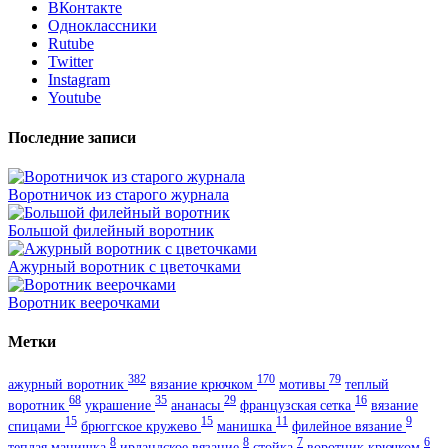
ВКонтакте
Одноклассники
Rutube
Twitter
Instagram
Youtube
Последние записи
Воротничок из старого журнала
Большой филейный воротник
Ажурный воротник с цветочками
Воротник веерочками
Метки
382
170
79
ажурный воротник
вязание крючком
мотивы
теплый
68
35
29
16
воротник
украшение
ананасы
французская сетка
вязание
15
15
11
9
спицами
брюггское кружево
манишка
филейное вязание
8
8
7
6
теплая манишка
ирландское вязание
стойка
воротник крючком