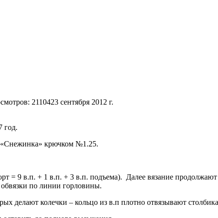
смотров: 21104
23 сентября 2012 г.
 год.
 «Снежинка» крючком №1.25.
 = 9 в.п. + 1 в.п. + 3 в.п. подъема). Далее вязание продолжают
е обвязки по линии горловины.
орых делают колечки – кольцо из в.п плотно отвязывают столбик