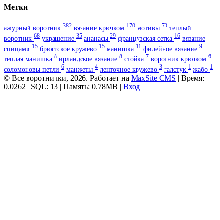
Метки
382
170
79
ажурный воротник
вязание крючком
мотивы
теплый
68
35
29
16
воротник
украшение
ананасы
французская сетка
вязание
15
15
11
9
спицами
брюггское кружево
манишка
филейное вязание
8
8
7
6
теплая манишка
ирландское вязание
стойка
воротник крючком
6
4
3
1
1
соломоновы петли
манжеты
ленточное кружево
галстук
жабо
© Все воротнички, 2026. Работает на
MaxSite CMS
| Время:
0.0262 | SQL: 13 | Память: 0.78MB
|
Вход