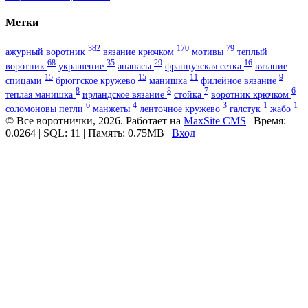
Метки
382
170
79
ажурный воротник
вязание крючком
мотивы
теплый
68
35
29
16
воротник
украшение
ананасы
французская сетка
вязание
15
15
11
9
спицами
брюггское кружево
манишка
филейное вязание
8
8
7
6
теплая манишка
ирландское вязание
стойка
воротник крючком
6
4
3
1
1
соломоновы петли
манжеты
ленточное кружево
галстук
жабо
© Все воротнички, 2026. Работает на
MaxSite CMS
| Время:
0.0264 | SQL: 11 | Память: 0.75MB
|
Вход