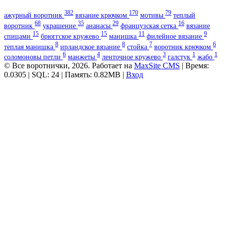
382
170
79
ажурный воротник
вязание крючком
мотивы
теплый
68
35
29
16
воротник
украшение
ананасы
французская сетка
вязание
15
15
11
9
спицами
брюггское кружево
манишка
филейное вязание
8
8
7
6
теплая манишка
ирландское вязание
стойка
воротник крючком
6
4
3
1
1
соломоновы петли
манжеты
ленточное кружево
галстук
жабо
© Все воротнички, 2026. Работает на
MaxSite CMS
| Время:
0.0305 | SQL: 24 | Память: 0.82MB
|
Вход