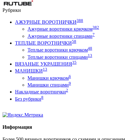
Рубрики
388
АЖУРНЫЕ ВОРОТНИЧКИ
382
Ажурные воротники крючком
7
Ажурные воротники спицами
58
ТЕПЛЫЕ ВОРОТНИЧКИ
48
Теплые воротники крючком
13
Теплые воротники спицами
35
ВЯЗАНЫЕ УКРАШЕНИЯ
13
МАНИШКИ
6
Манишки крючком
9
Манишки спицами
2
Накладные воротнички
8
Без рубрики
Информация
Более 500 вязаных воротничков со схемами и описанием