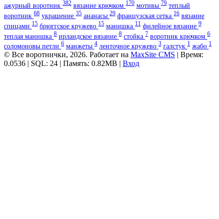
382
170
79
ажурный воротник
вязание крючком
мотивы
теплый
68
35
29
16
воротник
украшение
ананасы
французская сетка
вязание
15
15
11
9
спицами
брюггское кружево
манишка
филейное вязание
8
8
7
6
теплая манишка
ирландское вязание
стойка
воротник крючком
6
4
3
1
1
соломоновы петли
манжеты
ленточное кружево
галстук
жабо
© Все воротнички, 2026. Работает на
MaxSite CMS
| Время:
0.0536 | SQL: 24 | Память: 0.82MB
|
Вход