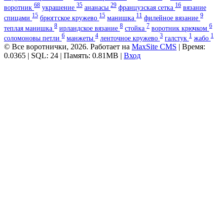
68
35
29
16
воротник
украшение
ананасы
французская сетка
вязание
15
15
11
9
спицами
брюггское кружево
манишка
филейное вязание
8
8
7
6
теплая манишка
ирландское вязание
стойка
воротник крючком
6
4
3
1
1
соломоновы петли
манжеты
ленточное кружево
галстук
жабо
© Все воротнички, 2026. Работает на
MaxSite CMS
| Время:
0.0365 | SQL: 24 | Память: 0.81MB
|
Вход