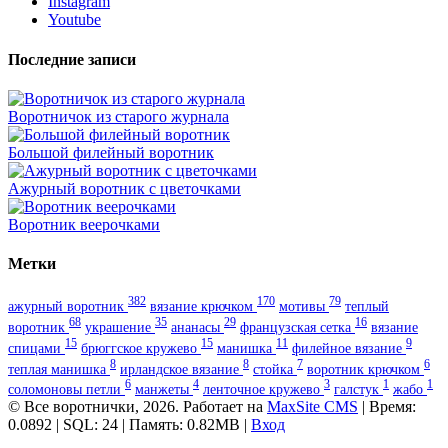
Instagram
Youtube
Последние записи
Воротничок из старого журнала
Большой филейный воротник
Ажурный воротник с цветочками
Воротник веерочками
Метки
382
170
79
ажурный воротник
вязание крючком
мотивы
теплый
68
35
29
16
воротник
украшение
ананасы
французская сетка
вязание
15
15
11
9
спицами
брюггское кружево
манишка
филейное вязание
8
8
7
6
теплая манишка
ирландское вязание
стойка
воротник крючком
6
4
3
1
1
соломоновы петли
манжеты
ленточное кружево
галстук
жабо
© Все воротнички, 2026. Работает на
MaxSite CMS
| Время:
0.0892 | SQL: 24 | Память: 0.82MB
|
Вход