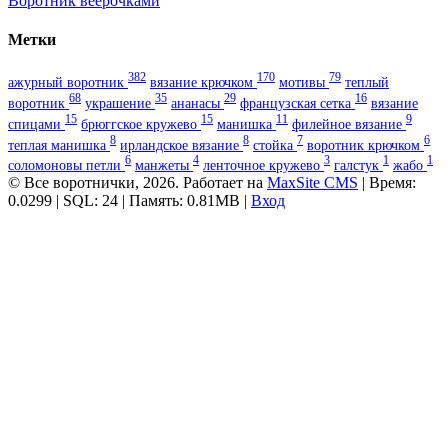
Воротник веерочками
Метки
382
170
79
ажурный воротник
вязание крючком
мотивы
теплый
68
35
29
16
воротник
украшение
ананасы
французская сетка
вязание
15
15
11
9
спицами
брюггское кружево
манишка
филейное вязание
8
8
7
6
теплая манишка
ирландское вязание
стойка
воротник крючком
6
4
3
1
1
соломоновы петли
манжеты
ленточное кружево
галстук
жабо
© Все воротнички, 2026. Работает на
MaxSite CMS
| Время:
0.0299 | SQL: 24 | Память: 0.81MB
|
Вход