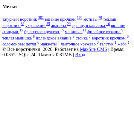
Метки
382
170
79
ажурный воротник
вязание крючком
мотивы
теплый
68
35
29
16
воротник
украшение
ананасы
французская сетка
вязание
15
15
11
9
спицами
брюггское кружево
манишка
филейное вязание
8
8
7
6
теплая манишка
ирландское вязание
стойка
воротник крючком
6
4
3
1
1
соломоновы петли
манжеты
ленточное кружево
галстук
жабо
© Все воротнички, 2026. Работает на
MaxSite CMS
| Время:
0.0355 | SQL: 24 | Память: 0.81MB
|
Вход